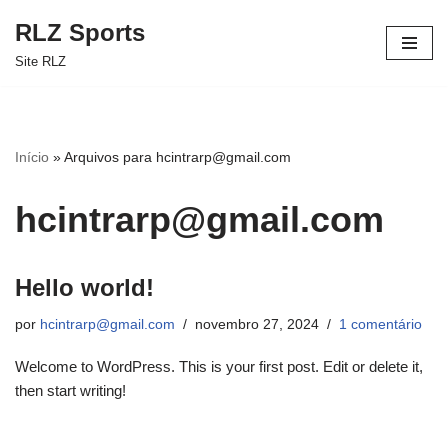
RLZ Sports
Pular
Site RLZ
para
o
conteúdo
Início
»
Arquivos para hcintrarp@gmail.com
hcintrarp@gmail.com
Hello world!
por
hcintrarp@gmail.com
novembro 27, 2024
1 comentário
Welcome to WordPress. This is your first post. Edit or delete it,
then start writing!